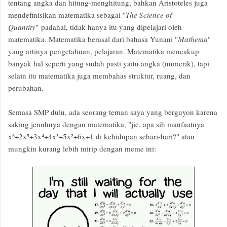
tentang angka dan hitung-menghitung, bahkan Aristoteles juga
mendefinisikan matematika sebagai "
The Science of
Quantity
" padahal, tidak hanya itu yang dipelajari oleh
matematika. Matematika berasal dari bahasa Yunani "
Mathema
"
yang artinya pengetahuan, pelajaran. Matematika mencakup
banyak hal seperti yang sudah pasti yaitu angka (numerik), tapi
selain itu matematika juga membahas struktur, ruang, dan
perubahan.
Semasa SMP dulu, ada seorang teman saya yang berguyon karena
saking jenuhnya dengan matematika, "jie, apa sih manfaatnya
x⁶+2x⁵+3x⁴+4x³+5x²+6x+1 di kehidupan sehari-hari?" atau
mungkin kurang lebih mirip dengan meme ini: