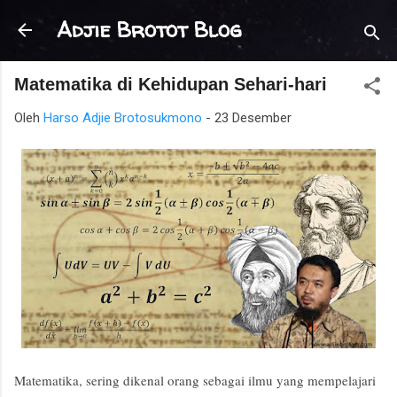
Langsung ke konten utama
Adjie Brotot Blog
Matematika di Kehidupan Sehari-hari
Oleh
Harso Adjie Brotosukmono
-
23 Desember
Matematika, sering dikenal orang sebagai ilmu yang mempelajari