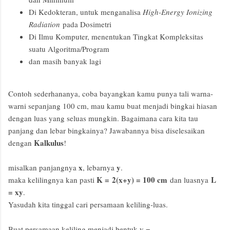
Di Kedokteran, untuk menganalisa
High-Energy Ionizing
Radiation
pada Dosimetri
Di Ilmu Komputer, menentukan Tingkat Kompleksitas
suatu Algoritma/Program
dan masih banyak lagi
Contoh sederhananya, coba bayangkan kamu punya tali warna-
warni sepanjang 100 cm, mau kamu buat menjadi bingkai hiasan
dengan luas yang seluas mungkin. Bagaimana cara kita tau
panjang dan lebar bingkainya? Jawabannya bisa diselesaikan
Kalkulus
dengan
!
x
y
misalkan panjangnya
, lebarnya
.
K = 2(x+y) = 100 cm
L
maka kelilingnya kan pasti
dan luasnya
= xy
.
Yasudah kita tinggal cari persamaan keliling-luas.
Buat persamaan keliling menjadi bentuk y = ...