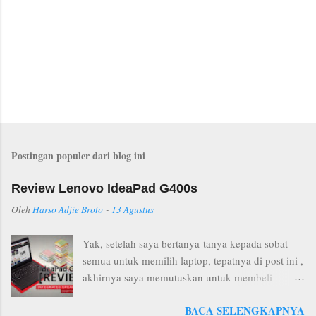
P
o
s
Postingan populer dari blog ini
t
i
n
Review Lenovo IdeaPad G400s
g
K
Oleh
Harso Adjie Broto
-
13 Agustus
o
m
Yak, setelah saya bertanya-tanya kepada sobat
e
n
semua untuk memilih laptop, tepatnya di post ini ,
t
akhirnya saya memutuskan untuk membeli
a
Lenovo IdeaPad G400s ( entah apa ini seri 485
r
BACA SELENGKAPNYA
atau bukan... ). sebelum kita mereview laptop