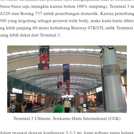
h biasa-biasa saja (mungkin karena belum 100% rampung). Terminal 3 in
s A320 atau Boeing 737 untuk penerbangan domestik. Karena penerban
0 yang tergolong sebagai pesawat wide body, maka kami harus dibe
ng lebih panjang 60 meter ketimbang Runway 07R/25L milik Terminal 
ang lebih dekat dari Terminal 3.
Terminal 3 Ultimate, Soekarno-Hatta International (CGK)
 dalam pesawat dengan konfigurasi 3-3-3 ini, kami terbang tanpa halan