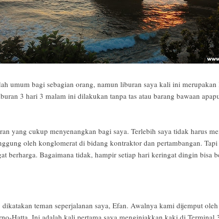
dah umum bagi sebagian orang, namun liburan saya kali ini merupakan
iburan 3 hari 3 malam ini dilakukan tanpa tas atau barang bawaan apap
uran yang cukup menyenangkan bagi saya. Terlebih saya tidak harus m
ggung oleh konglomerat di bidang kontraktor dan pertambangan. Tapi l
t berharga. Bagaimana tidak, hampir setiap hari keringat dingin bisa 
ang dikatakan teman seperjalanan saya, Efan. Awalnya kami dijemput ole
no-Hatta. Ini adalah kali pertama saya menginjakkan kaki di Terminal 