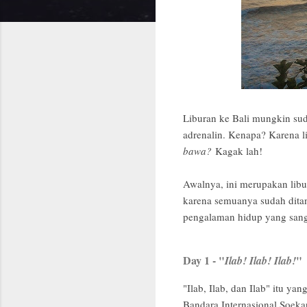
Liburan ke Bali mungkin su
adrenalin. Kenapa? Karena l
bawa?
Kagak lah!
Awalnya, ini merupakan lib
karena semuanya sudah ditan
pengalaman hidup yang sanga
Day 1 - "
"
Ilab! Ilab! Ilab!
"Ilab, Ilab, dan Ilab" itu y
Bandara Internasional Soekar