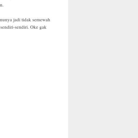
n.
menunya jadi tidak semewah
 sendiri-sendiri. Oke gak