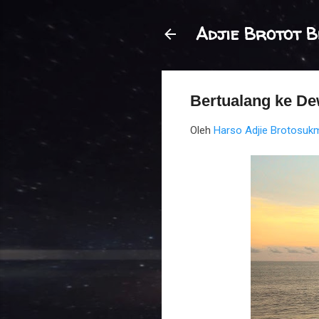
Adjie Brotot B
Bertualang ke De
Oleh
Harso Adjie Brotosu