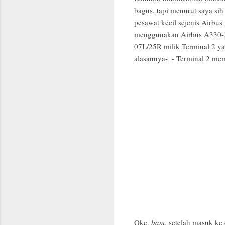
bagus, tapi menurut saya si
pesawat kecil sejenis Airbu
menggunakan Airbus A330-30
07L/25R milik Terminal 2 ya
alasannya-_- Terminal 2 mem
Oke,
bam
, setelah masuk ke