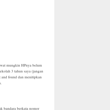
esawat mungkin HPnya belum
sekolah 3 tahun saya (jangan
t and found dan menitipkan
n.
ak bandara berkata nomor