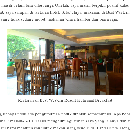
masih belum bisa dihubungi. Okelah, saya masih berpikir positif kalau 
lat, saya sarapan di restoran hotel. Sebetulnya, makanan di Best Wester
ang tidak sedang mood, makanan terasa hambar dan biasa saja.
Restoran di Best Western Resort Kuta saat Breakfast
g kenapa tidak ada pengumuman untuk tur atau semacamnya. Apa benar 
ama 2 malam-_- Lalu saya menghubungi teman saya yang lainnya dan t
a itu kami memutuskan untuk makan siang sendiri di Pantai Kuta. Deng