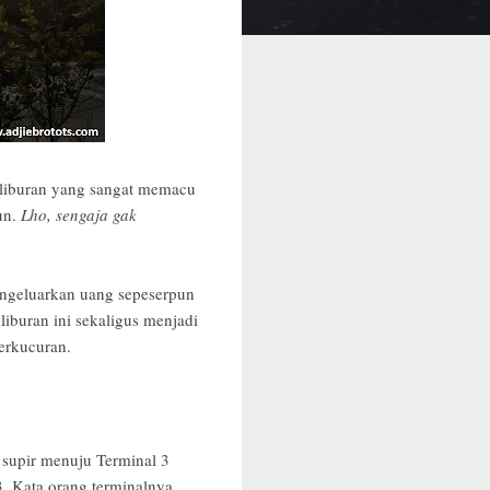
 liburan yang sangat memacu
un.
Lho, sengaja gak
engeluarkan uang sepeserpun
iburan ini sekaligus menjadi
berkucuran.
h supir menuju Terminal 3
3. Kata orang terminalnya