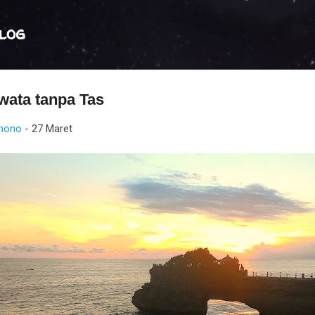
Langsung ke konten utama
log
wata tanpa Tas
kmono
-
27 Maret