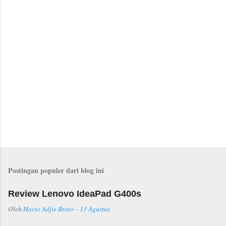
r
Postingan populer dari blog ini
Review Lenovo IdeaPad G400s
Oleh
Harso Adjie Broto
-
13 Agustus