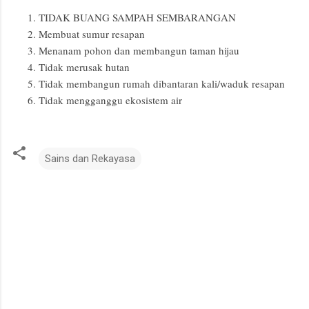
TIDAK BUANG SAMPAH SEMBARANGAN
Membuat sumur resapan
Menanam pohon dan membangun taman hijau
Tidak merusak hutan
Tidak membangun rumah dibantaran kali/waduk resapan
Tidak mengganggu ekosistem air
Sains dan Rekayasa
K
o
m
e
n
t
a