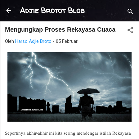
Langsung ke konten utama
Adjie Brotot Blog
Mengungkap Proses Rekayasa Cuaca
Oleh
Harso Adjie Broto
-
05 Februari
Sepertinya akhir-akhir ini kita sering mendengar istilah Rekayasa