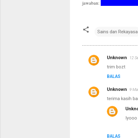
jawaban:
{x | –4 < x ≤ –1 at
Sains dan Rekayasa
Unknown
12 S
K
trim bozt
o
BALAS
m
e
Unknown
9 Ma
n
terima kasih b
t
Unkn
a
Iyooo
r
BALAS