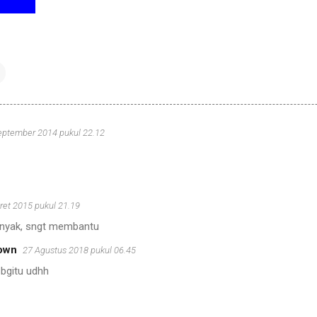
au x ≥ 6}
eptember 2014 pukul 22.12
ret 2015 pukul 21.19
anyak, sngt membantu
own
27 Agustus 2018 pukul 06.45
 bgitu udhh