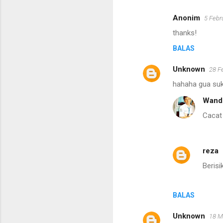
Anonim
5 Febr
thanks!
BALAS
Unknown
28 F
hahaha gua suk
Wand
Cacat
reza
Berisik
BALAS
Unknown
18 M