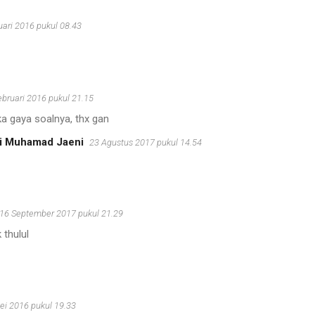
uari 2016 pukul 08.43
ebruari 2016 pukul 21.15
a gaya soalnya, thx gan
i Muhamad Jaeni
23 Agustus 2017 pukul 14.54
16 September 2017 pukul 21.29
 thulul
ei 2016 pukul 19.33