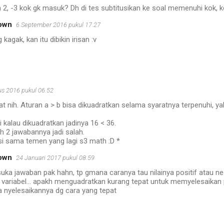
h 2, -3 kok gk masuk? Dh di tes subtitusikan ke soal memenuhi kok, 
own
6 September 2016 pukul 17.27
kagak, kan itu dibikin irisan :v
us 2016 pukul 06.52
t nih. Aturan a > b bisa dikuadratkan selama syaratnya terpenuhi, yak
i kalau dikuadratkan jadinya 16 < 36.
 2 jawabannya jadi salah.
si sama temen yang lagi s3 math :D *
own
24 Januari 2017 pukul 08.59
uka jawaban pak hahn, tp gmana caranya tau nilainya positif atau ne
variabel... apakh menguadratkan kurang tepat untuk memyelesaikan pt
 nyelesaikannya dg cara yang tepat