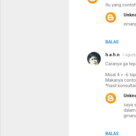
Itu yang conto
Unkn
emang 
BALAS
h.a.h.n
1 Agust
Caranya ga tepa
Misal 4 > -6 tap
Makanya contoh
*hasil konsulta
Unkn
saya s
dalam 
gmana
BALAS