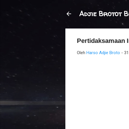
Adjie Brotot B
Pertidaksamaan I
Oleh
Harso Adjie Broto
-
31