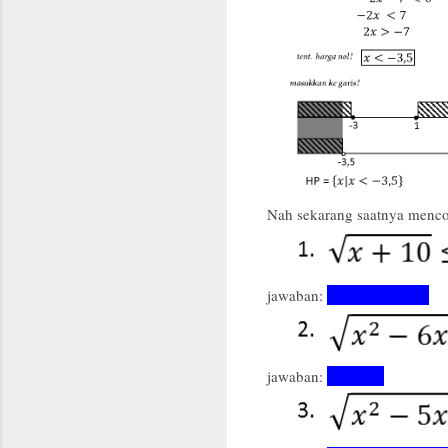
Nah sekarang saatnya menco
jawaban:
{x|-10
≤ x
≤ 15}
jawaban:
{x|x
< 2
}