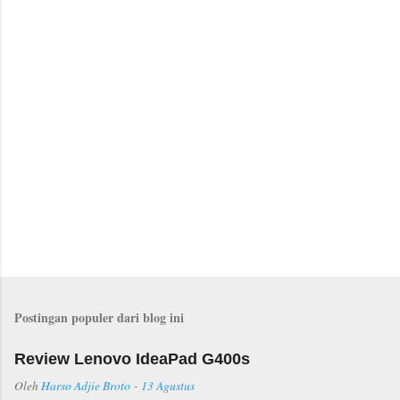
P
o
s
Postingan populer dari blog ini
t
i
n
Review Lenovo IdeaPad G400s
g
K
Oleh
Harso Adjie Broto
-
13 Agustus
o