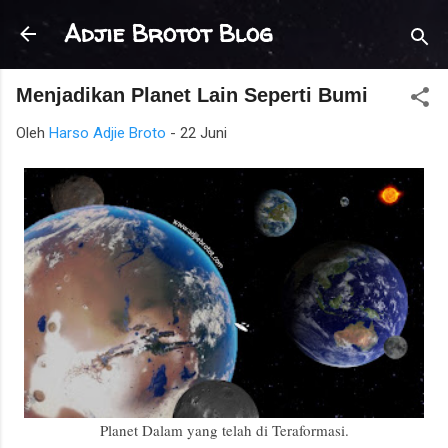
Langsung ke konten utama
Adjie Brotot Blog
Menjadikan Planet Lain Seperti Bumi
Oleh
Harso Adjie Broto
-
22 Juni
Planet Dalam yang telah di Teraformasi.