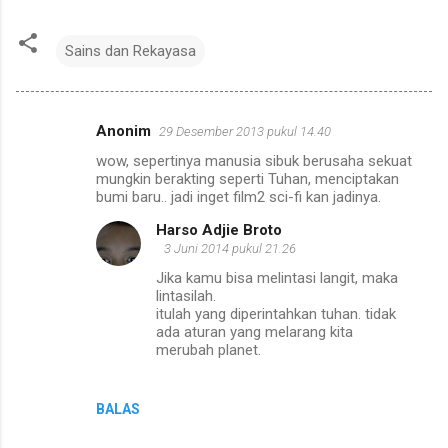
Sains dan Rekayasa
Anonim
29 Desember 2013 pukul 14.40
K
wow, sepertinya manusia sibuk berusaha sekuat
o
mungkin berakting seperti Tuhan, menciptakan
m
bumi baru.. jadi inget film2 sci-fi kan jadinya.
e
Harso Adjie Broto
3 Juni 2014 pukul 21.26
n
Jika kamu bisa melintasi langit, maka
t
lintasilah.
a
itulah yang diperintahkan tuhan. tidak
ada aturan yang melarang kita
r
merubah planet.
BALAS