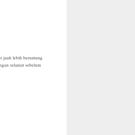
r jauh lebih beruntung
engan selamat sebelum