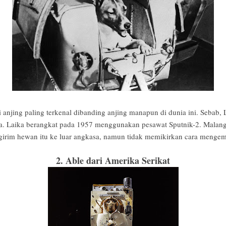
anjing paling terkenal dibanding anjing manapun di dunia ini. Sebab, 
asa. Laika berangkat pada 1957 menggunakan pesawat Sputnik-2. Malan
irim hewan itu ke luar angkasa, namun tidak memikirkan cara menge
2. Able dari Amerika Serikat