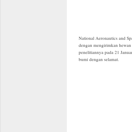
National Aeronautics and S
dengan mengirimkan hewan 
penelitiannya pada 21 Januar
bumi dengan selamat.