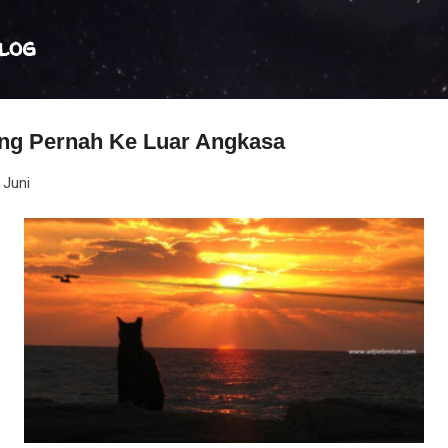
Langsung ke konten utama
log
ang Pernah Ke Luar Angkasa
 Juni