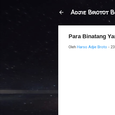
Adjie Brotot B
Para Binatang Y
Oleh
Harso Adjie Broto
-
23