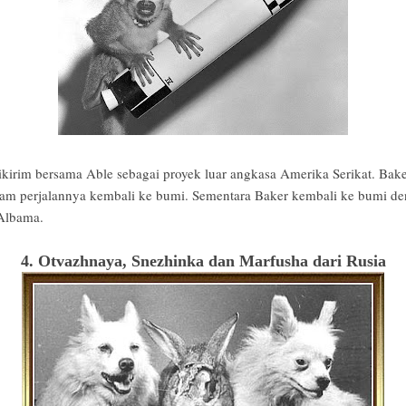
kirim bersama Able sebagai proyek luar angkasa Amerika Serikat. Bake
alam perjalannya kembali ke bumi. Sementara Baker kembali ke bumi d
 Albama.
4. Otvazhnaya, Snezhinka dan Marfusha dari Rusia