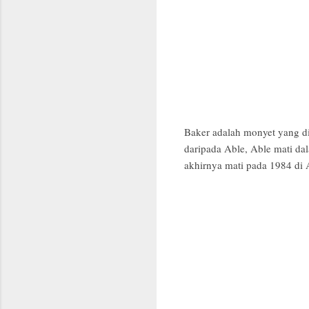
Baker adalah monyet yang di
daripada Able, Able mati d
akhirnya mati pada 1984 di