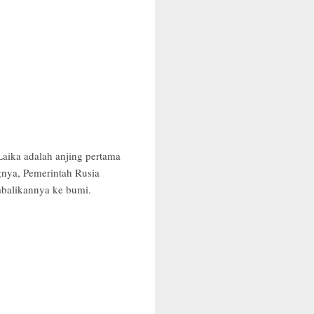
Laika adalah anjing pertama
gnya, Pemerintah Rusia
mbalikannya ke bumi.