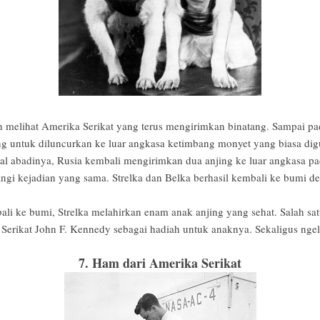
h melihat Amerika Serikat yang terus mengirimkan binatang. Sampai pa
jing untuk diluncurkan ke luar angkasa ketimbang monyet yang biasa di
val abadinya, Rusia kembali mengirimkan dua anjing ke luar angkasa p
angi kejadian yang sama. Strelka dan Belka berhasil kembali ke bumi d
ali ke bumi, Strelka melahirkan enam anak anjing yang sehat. Salah s
 Serikat John F. Kennedy sebagai hadiah untuk anaknya. Sekaligus ngel
7. Ham dari Amerika Serikat