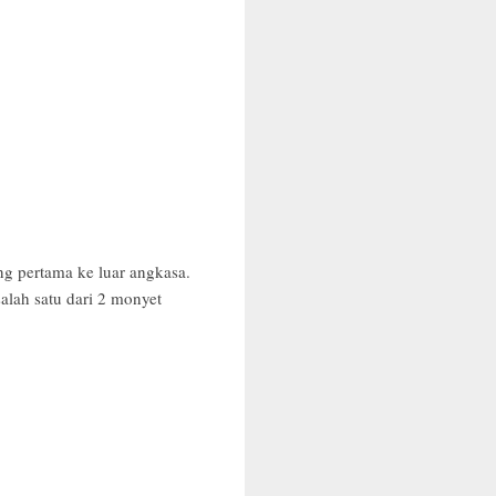
ng pertama ke luar angkasa.
alah satu dari 2 monyet