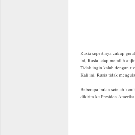
Rusia sepertinya cukup gera
ini, Rusia tetap memilih an
Tidak ingin kalah dengan ri
Kali ini, Rusia tidak mengul
Beberapa bulan setelah kemb
dikirim ke Presiden Amerika