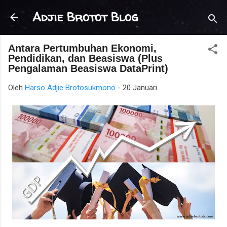
Langsung ke konten utama
Adjie Brotot Blog
Antara Pertumbuhan Ekonomi,
Pendidikan, dan Beasiswa (Plus
Pengalaman Beasiswa DataPrint)
Oleh
Harso Adjie Brotosukmono
-
20 Januari