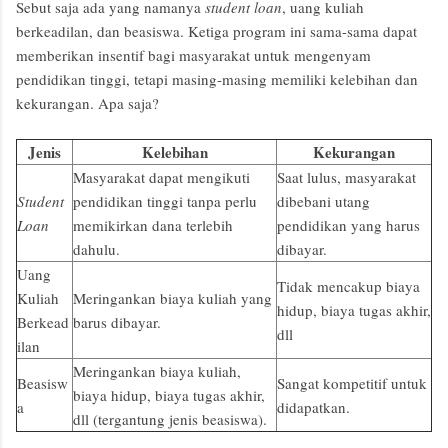
Sebut saja ada yang namanya
student loan
, uang kuliah
berkeadilan, dan beasiswa. Ketiga program ini sama-sama dapat
memberikan insentif bagi masyarakat untuk mengenyam
pendidikan tinggi, tetapi masing-masing memiliki kelebihan dan
kekurangan. Apa saja?
Jenis
Kelebihan
Kekurangan
Masyarakat dapat mengikuti
Saat lulus, masyarakat
Student
pendidikan tinggi tanpa perlu
dibebani utang
Loan
memikirkan dana terlebih
pendidikan yang harus
dahulu.
dibayar.
Uang
Tidak mencakup biaya
Kuliah
Meringankan biaya kuliah yang
hidup, biaya tugas akhir,
Berkead
barus dibayar.
dll
ilan
Meringankan biaya kuliah,
Beasisw
Sangat kompetitif untuk
biaya hidup, biaya tugas akhir,
a
didapatkan.
dll (tergantung jenis beasiswa).