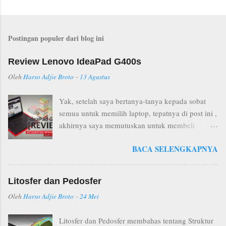
Postingan populer dari blog ini
Review Lenovo IdeaPad G400s
Oleh
Harso Adjie Broto
-
13 Agustus
Yak, setelah saya bertanya-tanya kepada sobat
semua untuk memilih laptop, tepatnya di post ini ,
akhirnya saya memutuskan untuk membeli
Lenovo IdeaPad G400s ( entah apa ini seri 485
BACA SELENGKAPNYA
atau bukan... ). sebelum kita mereview laptop
keren ini kita ucapkan selamat tinggal dulu
kepada Dell Vostro 1014 yang waktu itu masih
Litosfer dan Pedosfer
terbaik di jamannya :')) Dell Vostro 1014 Core 2
Oleh
Harso Adjie Broto
-
24 Mei
Duo Kalau Dell Vostro 1014 saya beli di pemeran
Indocomtech, Lenovo IdeaPad G400s ini saya beli
Litosfer dan Pedosfer membahas tentang Struktur
di sebuah toko kecil di mal mangga dua. Jika